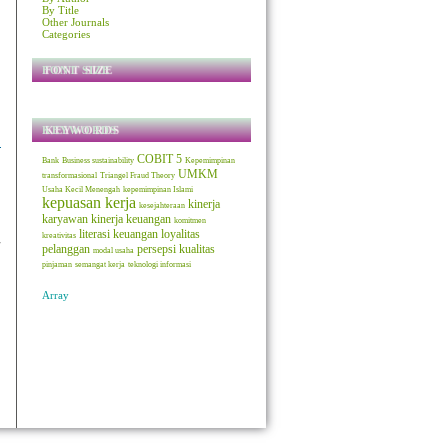
By Title
Other Journals
Categories
FONT SIZE
KEYWORDS
COBIT 5
Bank
Business sustainability
Kepemimpinan
UMKM
transformasional
Triangel Fraud Theory
Usaha Kecil Menengah
kepemimpinan Islami
kepuasan kerja
kinerja
kesejahteraan
karyawan
kinerja keuangan
komitmen
literasi keuangan
loyalitas
kreativitas
pelanggan
persepsi kualitas
modal usaha
pinjaman
semangat kerja
teknologi informasi
Array