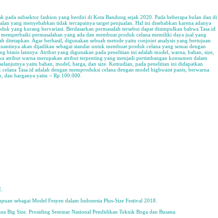
ak pada subsektor fashion yang berdiri di Kota Bandung sejak 2020. Pada beberapa bulan dan di
lan yang menyebabkan tidak tercapainya target penjualan. Hal ini disebabkan karena adanya
roduk yang kurang bervariasi. Berdasarkan permasalah tersebut dapat disimpulkan bahwa Tasa.id
memperbaiki permasalahan yang ada dan membuat produk celana memiliki daya jual yang
elah ditetapkan. Agar berhasil, digunakan sebuah metode yaitu conjoint analysis yang bertujuan
nantinya akan dijadikan sebagai standar untuk membuat produk celana yang sesuai dengan
 bisnis lainnya. Atribut yang digunakan pada penelitian ini adalah model, warna, bahan, size,
ahwa atribut warna merupakan atribut terpenting yang menjadi pertimbangan konsumen dalam
selanjutnya yaitu bahan, model, harga, dan size. Kemudian, pada penelitian ini didapatkan
celana Tasa.id adalah dengan memproduksi celana dengan model highwaist pants, berwarna
bo, dan harganya yaitu < Rp.100.000.
E.
puan sebagai Model Fesyen dalam Indonesia Plus-Size Festival 2018.
ana Big Size. Prosiding Seminar Nasional Pendidikan Teknik Boga dan Busana.