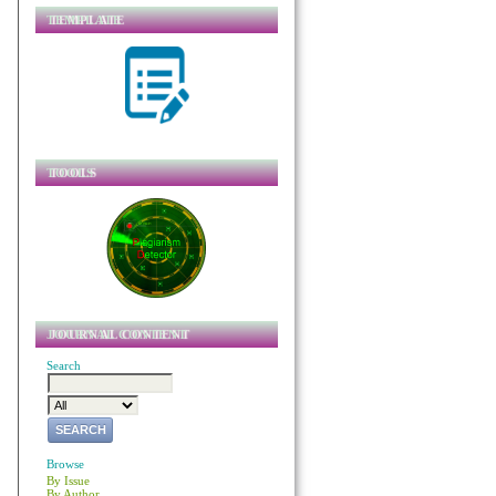
TEMPLATE
TOOLS
JOURNAL CONTENT
Search
Browse
By Issue
By Author