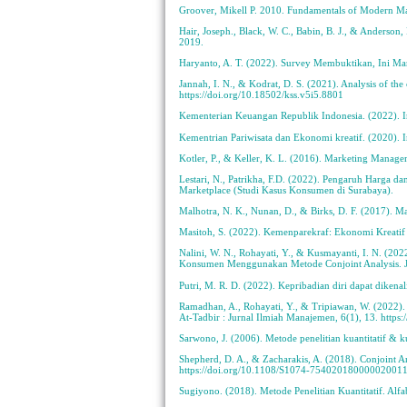
Groover, Mikell P. 2010. Fundamentals of Modern Man
Hair, Joseph., Black, W. C., Babin, B. J., & Anderson
2019.
Haryanto, A. T. (2022). Survey Membuktikan, Ini Ma
Jannah, I. N., & Kodrat, D. S. (2021). Analysis of th
https://doi.org/10.18502/kss.v5i5.8801
Kementerian Keuangan Republik Indonesia. (2022).
Kementrian Pariwisata dan Ekonomi kreatif. (2020). I
Kotler, P., & Keller, K. L. (2016). Marketing Manage
Lestari, N., Patrikha, F.D. (2022). Pengaruh Harga 
Marketplace (Studi Kasus Konsumen di Surabaya).
Malhotra, N. K., Nunan, D., & Birks, D. F. (2017). M
Masitoh, S. (2022). Kemenparekraf: Ekonomi Kreat
Nalini, W. N., Rohayati, Y., & Kusmayanti, I. N. (20
Konsumen Menggunakan Metode Conjoint Analysis. Ju
Putri, M. R. D. (2022). Kepribadian diri dapat dik
Ramadhan, A., Rohayati, Y., & Tripiawan, W. (2022)
At-Tadbir : Jurnal Ilmiah Manajemen, 6(1), 13. https
Sarwono, J. (2006). Metode penelitian kuantitatif & ku
Shepherd, D. A., & Zacharakis, A. (2018). Conjoint 
https://doi.org/10.1108/S1074-75402018000002001
Sugiyono. (2018). Metode Penelitian Kuantitatif. Alfa