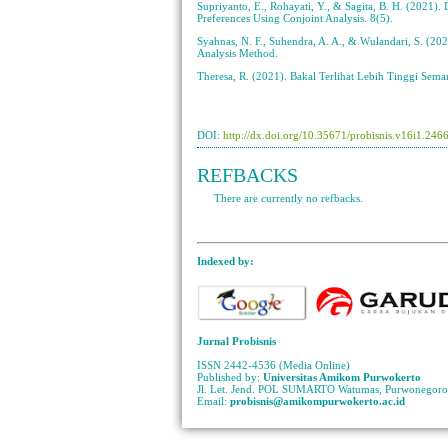
Supriyanto, E., Rohayati, Y., & Sagita, B. H. (2021
Preferences Using Conjoint Analysis. 8(5).
Syahnas, N. F., Suhendra, A. A., & Wulandari, S. (20
Analysis Method.
Theresa, R. (2021). Bakal Terlihat Lebih Tinggi Sem
DOI:
http://dx.doi.org/10.35671/probisnis.v16i1.246
REFBACKS
There are currently no refbacks.
Indexed by:
Jurnal Probisnis
ISSN 2442-4536 (Media Online)
Published by:
Universitas Amikom Purwokerto
Jl. Let. Jend. POL SUMARTO Watumas, Purwonegoro 
Email:
probisnis@amikompurwokerto.ac.id