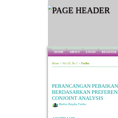
HOME
ABOUT
LOGIN
REGISTER
Home
>
Vol 16, No 1
>
Fatiha
PERANCANGAN PEBAIKAN 
BERDASARKAN PREFERE
CONJOINT ANALYSIS
Muthia Rizqika Fatiha