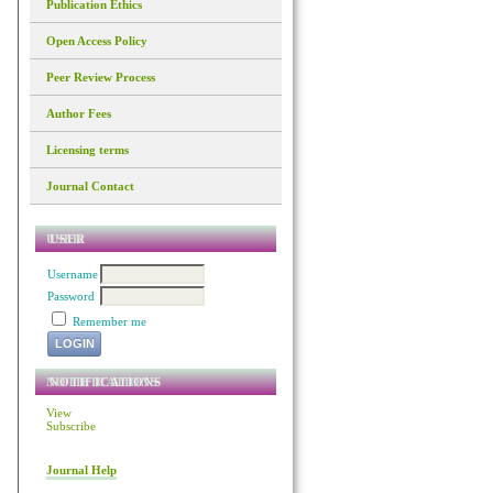
Publication Ethics
Open Access Policy
Peer Review Process
Author Fees
Licensing terms
Journal Contact
USER
Username
Password
Remember me
NOTIFICATIONS
View
Subscribe
Journal Help