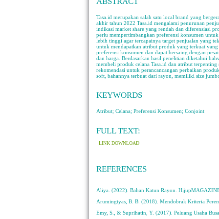
ABSTRACT
Tasa.id merupakan salah satu local brand yang berger
akhir tahun 2022 Tasa.id mengalami penurunan penjua
indikasi market share yang rendah dan diferensiasi p
perlu mempertimbangkan preferensi konsumen untuk 
lebih tinggi agar tercapainya target penjualan yang t
untuk mendapatkan atribut produk yang terkuat yang 
preferensi konsumen dan dapat bersaing dengan pesaing
dan harga. Berdasarkan hasil penelitian diketahui b
membeli produk celana Tasa.id dan atribut terpenting 
rekomendasi untuk perancancangan perbaikan produk 
soft, bahannya terbuat dari rayon, memiliki size jum
KEYWORDS
Atribut; Celana; Preferensi Konsumen; Conjoint
FULL TEXT:
LINK DOWNLOAD
REFERENCES
Aliya. (2022). Bahan Katun Rayon. HijupMAGAZIN
Arumingtyas, B. B. (2018). Mendobrak Kriteria Perem
Emy, S., & Suprihatin, Y. (2017). Peluang Usaha Bus