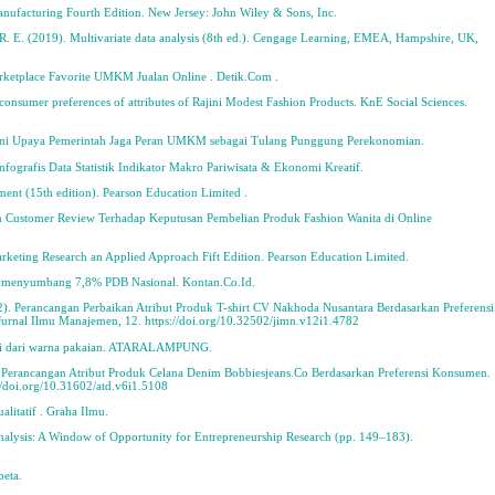
ufacturing Fourth Edition. New Jersey: John Wiley & Sons, Inc.
, R. E. (2019). Multivariate data analysis (8th ed.). Cengage Learning, EMEA, Hampshire, UK,
rketplace Favorite UMKM Jualan Online . Detik.Com .
e consumer preferences of attributes of Rajini Modest Fashion Products. KnE Social Sciences.
 Ini Upaya Pemerintah Jaga Peran UMKM sebagai Tulang Punggung Perekonomian.
nfografis Data Statistik Indikator Makro Pariwisata & Ekonomi Kreatif.
ment (15th edition). Pearson Education Limited .
dan Customer Review Terhadap Keputusan Pembelian Produk Fashion Wanita di Online
arketing Research an Applied Approach Fift Edition. Pearson Education Limited.
if menyumbang 7,8% PDB Nasional. Kontan.Co.Id.
22). Perancangan Perbaikan Atribut Produk T-shirt CV Nakhoda Nusantara Berdasarkan Preferensi
rnal Ilmu Manajemen, 12. https://doi.org/10.32502/jimn.v12i1.4782
enali dari warna pakaian. ATARALAMPUNG.
. Perancangan Atribut Produk Celana Denim Bobbiesjeans.Co Berdasarkan Preferensi Konsumen.
://doi.org/10.31602/atd.v6i1.5108
alitatif . Graha Ilmu.
Analysis: A Window of Opportunity for Entrepreneurship Research (pp. 149–183).
1
beta.